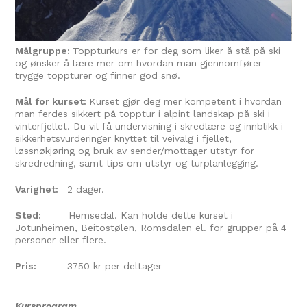
Målgruppe:
Toppturkurs er for deg som liker å stå på ski
og ønsker å lære mer om hvordan man gjennomfører
trygge toppturer og finner god snø.
Mål for kurset:
Kurset gjør deg mer kompetent i hvordan
man ferdes sikkert på topptur i alpint landskap på ski i
vinterfjellet. Du vil få undervisning i skredlære og innblikk i
sikkerhetsvurderinger knyttet til veivalg i fjellet,
løssnøkjøring og bruk av sender/mottager utstyr for
skredredning, samt tips om utstyr og turplanlegging.
Varighet:
2 dager.
Sted:
Hemsedal. Kan holde dette kurset i
Jotunheimen, Beitostølen, Romsdalen el. for grupper på 4
personer eller flere.
Pris:
3750 kr per deltager
Kursprogram