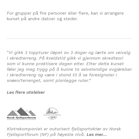
For grupper på fire personer eller flere, kan vi arrangere
kurset på andre datoer og steder.
”
Vi gikk 3 toppturer iløpet av 3 dager og lærte om veivalg
i skredterreng. På kveldstid gikk vi gjennom skredteori
som vi kunne praktisere dagen etter. Etter dette kurset
føler jeg meg trygg på å kunne ta selvstendige avgjørelser
i skredterreng og være i stand til å se faresignaler i
snøen/terrenget, samt planlegge ruter.
“
Les flere utalelser
Klatrekompaniet er autorisert fjellsportaktør av Norsk
Fjellsportforum (NF) på høyeste nivå.
Les mer…