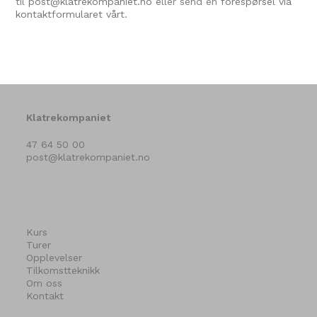
til
post@klatrekompaniet.no
eller send en
forespørsel via
kontaktformularet vårt.
Klatrekompaniet
47 64 50 00
post@klatrekompaniet.no
Kurs
Turer
Opplevelser
Tilkomstteknikk
Om oss
Kontakt