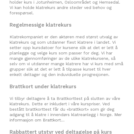
holder kurs i Jotunheimen, Osloområdet og Hemsedal.
Vi kan holde klatrekurs andre steder ved behov og
forespørsel.
Regelmessige klatrekurs
Klatrekompaniet er den aktøren med størst utvalg av
klatrekurs og som utdanner flest klatrere i landet. Vi
setter opp kursdatoer for kursene slik at det er lett å
planlegge og velge kurs som passer for deg. Vi har
mange gjennomføringer av de ulike klatrekursene, så
selv om vi utdanner mange klatrere har vi kurs med små
grupper slik at det er lett å tilpasse kurset til hver
enkelt deltager og den induviduelle progresjonen.
Brattkort under klatrekurs
Vi tilbyr deltagere å ta Brattkorttest på slutten av våre
klatrekurs. Dette er inkludert i våre kurspriser. Ved
bestått brattkorttest får du «brattkort» som gir deg
adgang til å klatre i innendørs klatreanlegg i Norge.
Mer
informasjon om Brattkort…
Rabbattert utstyr ved deltagelse på kurs