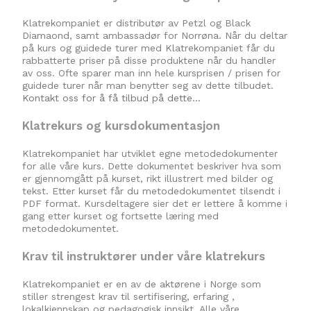
Klatrekompaniet er distributør av Petzl og Black
Diamaond, samt ambassadør for Norrøna. Når du deltar
på kurs og guidede turer med Klatrekompaniet får du
rabbatterte priser på disse produktene når du handler
av oss. Ofte sparer man inn hele kursprisen / prisen for
guidede turer når man benytter seg av dette tilbudet.
Kontakt oss for å få tilbud på dette…
Klatrekurs og kursdokumentasjon
Klatrekompaniet har utviklet egne metodedokumenter
for alle våre kurs. Dette dokumentet beskriver hva som
er gjennomgått på kurset, rikt illustrert med bilder og
tekst. Etter kurset får du metodedokumentet tilsendt i
PDF format. Kursdeltagere sier det er lettere å komme i
gang etter kurset og fortsette læring med
metodedokumentet.
Krav til instruktører under våre klatrekurs
Klatrekompaniet er en av de aktørene i Norge som
stiller strengest krav til sertifisering, erfaring ,
lokalkjennskap og pedagogisk innsikt. Alle våre