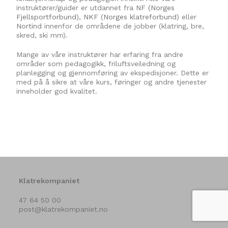
instruktører/guider er utdannet fra
NF (Norges
Fjellsportforbund)
,
NKF (Norges klatreforbund)
eller
Nortind
innenfor de områdene de jobber (klatring, bre,
skred, ski mm).
Mange av våre instruktører har erfaring fra andre
områder som pedagogikk, friluftsveiledning og
planlegging og gjennomføring av ekspedisjoner. Dette er
med på å sikre at våre kurs, føringer og andre tjenester
inneholder god kvalitet.
Klatrekompaniet
47 64 50 00
post@klatrekompaniet.no